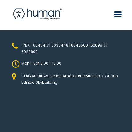
PBX:
6045417 | 6036448 | 6043600 | 6009917 |
6023800
Mon - Sat 8.00 - 18.00
GUAYAQUIL Av. De las Amércias #510 Piso 7, Of. 703
Edificio Skybuilding