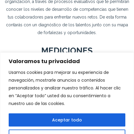
organización, a través de procesos evaluativos que te permitirán
conocer los niveles de desarrollo de competencias que tienen
tus colaboradores para enfrentar nuevos retos. De esta forma
contarás con un diagnóstico de los talentos junto con su mapa
de fortalezas y oportunidades.
MEDICIONES
ORGANIZACIONALES
Valoramos tu privacidad
Usamos cookies para mejorar su experiencia de
navegación, mostrarle anuncios o contenidos
Diseñamos soluciones metodológicas que le permitan
personalizados y analizar nuestro tráfico. Al hacer clic
diagnosticar, crear e implementar planes de desarrollo
en “Aceptar todo” usted da su consentimiento a
enfocados a competencias, desempeño y prácticas de clima y
nuestro uso de las cookies.
cultura organizacional, apalancados de las mejores
herramientas de medición interna que brindan una mayor
objetividad y confiabilidad a su proceso de evaluación.
Aceptar todo