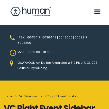
PBX:
6045417 | 6036448 | 6043600 | 6009917 |
6023800
Mon - Sat 8.00 - 18.00
GUAYAQUIL Av. De las Amércias #510 Piso 7, Of. 703
Edificio Skybuilding
Home
VC Sidebars
VC Right Event Sidebar
VC Right Event Sidebar