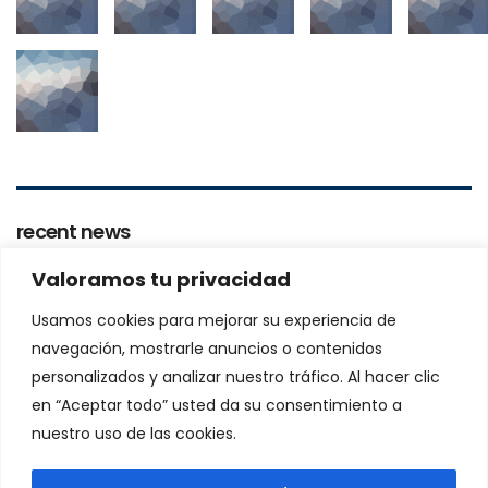
recent news
Valoramos tu privacidad
De la intuición a la data: cómo evaluar talento
estratégicamente | Human Consulting Strategies
Usamos cookies para mejorar su experiencia de
22 de julio de 2026
navegación, mostrarle anuncios o contenidos
personalizados y analizar nuestro tráfico. Al hacer clic
Employee Experience: el verdadero diferenciador
en “Aceptar todo” usted da su consentimiento a
competitivo en talento
nuestro uso de las cookies.
2 de julio de 2026