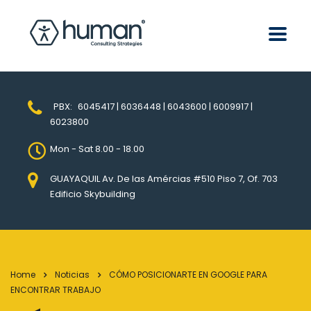
PBX:
6045417 | 6036448 | 6043600 | 6009917 |
6023800
Mon - Sat 8.00 - 18.00
GUAYAQUIL Av. De las Amércias #510 Piso 7, Of. 703
Edificio Skybuilding
Home
Noticias
CÓMO POSICIONARTE EN GOOGLE PARA
ENCONTRAR TRABAJO