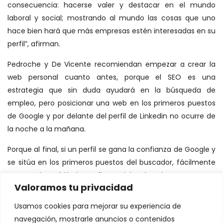
consecuencia: hacerse valer y destacar en el mundo
laboral y social; mostrando al mundo las cosas que uno
hace bien hará que más empresas estén interesadas en su
perfil”, afirman.
Pedroche y De Vicente recomiendan empezar a crear la
web personal cuanto antes, porque el SEO es una
estrategia que sin duda ayudará en la búsqueda de
empleo, pero posicionar una web en los primeros puestos
de Google y por delante del perfil de Linkedin no ocurre de
la noche a la mañana.
Porque al final, si un perfil se gana la confianza de Google y
se sitúa en los primeros puestos del buscador, fácilmente
se ganará también la confianza del reclutador.
Valoramos tu privacidad
Por Observatorio RRHH de Chile
Usamos cookies para mejorar su experiencia de
Le puede interesar:
navegación, mostrarle anuncios o contenidos