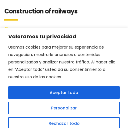
Construction of railways
7 de febrero de 2017
Valoramos tu privacidad
Posted by:
admin
Categoría:
Usamos cookies para mejorar su experiencia de
navegación, mostrarle anuncios o contenidos
personalizados y analizar nuestro tráfico. Al hacer clic
Leer más
en “Aceptar todo” usted da su consentimiento a
nuestro uso de las cookies.
Aceptar todo
Personalizar
© 2026 - Human Consulting Strategy. Todos los derechos
Rechazar todo
reservados | Desarrollado por
Deckasoft