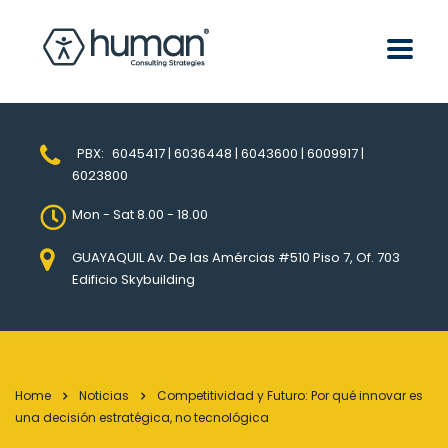
PBX:
6045417 | 6036448 | 6043600 | 6009917 |
6023800
Mon - Sat 8.00 - 18.00
GUAYAQUIL Av. De las Amércias #510 Piso 7, Of. 703
Edificio Skybuilding
Home
Noticias
Competitividad y Futuro: Por qué innovar es
una decisión estratégica, no tecnológica