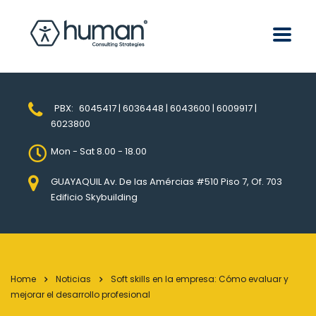
PBX:
6045417 | 6036448 | 6043600 | 6009917 |
6023800
Mon - Sat 8.00 - 18.00
GUAYAQUIL Av. De las Amércias #510 Piso 7, Of. 703
Edificio Skybuilding
Home
Noticias
Soft skills en la empresa: Cómo evaluar y
mejorar el desarrollo profesional