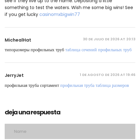
see if they live up to the name. Depositing a little
something to test the waters. Wish me some big wins! See
if you get lucky
casinomxbigwin77
30 DE JULIO DE 2026 AT 20:13
MichealHat
типоразмеры профильных труб
таблица сечений профильных труб
1 DE AGOSTO DE 2026 AT 19:46
JerryJet
профильная труба сортамент
профильная труба таблица размеров
deja una respuesta