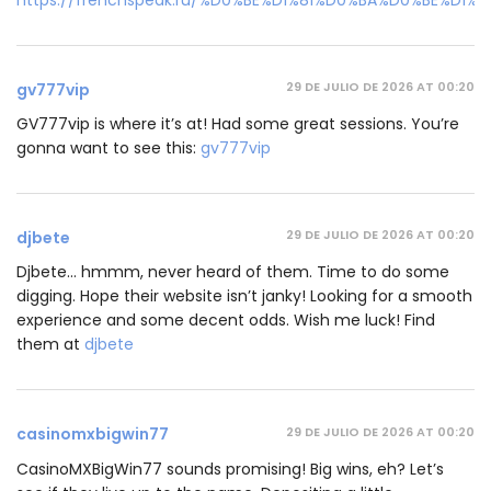
29 DE JULIO DE 2026 AT 00:20
gv777vip
GV777vip is where it’s at! Had some great sessions. You’re
gonna want to see this:
gv777vip
29 DE JULIO DE 2026 AT 00:20
djbete
Djbete… hmmm, never heard of them. Time to do some
digging. Hope their website isn’t janky! Looking for a smooth
experience and some decent odds. Wish me luck! Find
them at
djbete
29 DE JULIO DE 2026 AT 00:20
casinomxbigwin77
CasinoMXBigWin77 sounds promising! Big wins, eh? Let’s