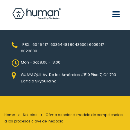
PBX:
6045417 | 6036448 | 6043600 | 6009917 |
6023800
Mon - Sat 8.00 - 18.00
GUAYAQUIL Av. De las Amércias #510 Piso 7, Of. 703
Edificio Skybuilding
Home
Noticias
Cómo asociar el modelo de competencias
a los procesos clave del negocio