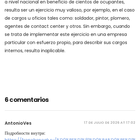
a nivel nacional en beneficio de cientos de ocupantes,
resulta ser un ejercicio muy valioso, por ejemplo, en el caso
de cargos u oficios tales como: soldador, pintor, plomero,
agentes de contact center y otros. Sin embargo, cuando
se trata de implementar este ejercicio en una empresa
particular con esfuerzo propio, para describir sus cargos
internos, resulta inaplicable.
6 comentarios
17 DE JULIO DE 2026 AT 17:02
AntonioVes
Подробности внутри:
https://frenchspeak.ru/%D0%BE%D1%81%D0%BA%D0%BE%D