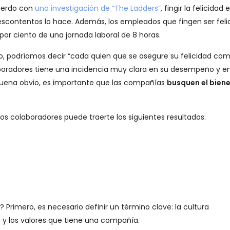
uerdo con
una investigación de “The Ladders”
, fingir la felicidad 
escontentos lo hace. Además, los empleados que fingen ser feli
or ciento de una jornada laboral de 8 horas.
o, podríamos decir “cada quien que se asegure su felicidad co
olaboradores tiene una incidencia muy clara en su desempeño y e
suena obvio, es importante que las compañías
busquen el bien
e los colaboradores puede traerte los siguientes resultados:
 Primero, es necesario definir un término clave: la cultura
y los valores que tiene una compañía.