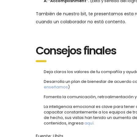
A: “Accomplishment”.
(Éxito y sentido del logr
También de nuestro bit, te presentamos esta r
cuando un colaborador no está contento.
Consejos finales
Deja claros los valores de tu compañía y ayuda
Desarrolla un plan de bienestar de acuerdo c
enseñamos
)
Fomenta la comunicación, retroalimentación y
La inteligencia emocional es clave para tener
capacitar constantemente a los equipos de tr
de hecho, sus vistas han tenido un aumento de
contenidos, ingresa
aquí.
Fuente: Ubits