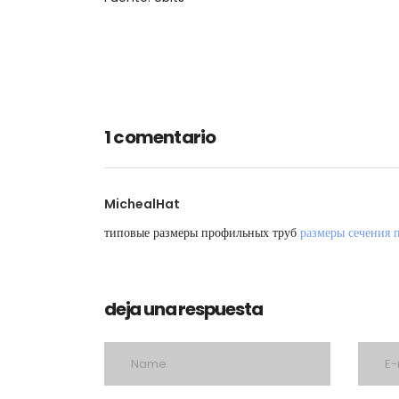
1 comentario
MichealHat
типовые размеры профильных труб
размеры сечения 
deja una respuesta