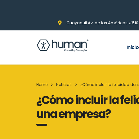
Guayaquil Av. de las Américas #510 Pi
Inicio
Home
Noticias
¿Cómo incluir la felicidad de
¿Cómo incluir la fel
una empresa?