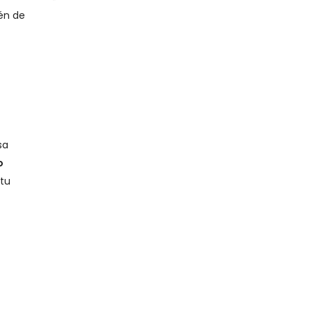
én de
sa
o
 tu