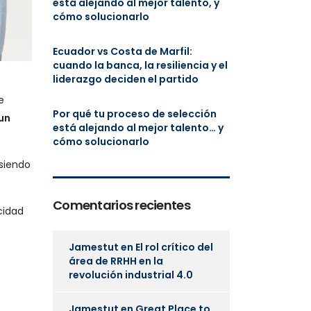
está alejando al mejor talento, y
cómo solucionarlo
Ecuador vs Costa de Marfil:
cuando la banca, la resiliencia y el
liderazgo deciden el partido
e
Por qué tu proceso de selección
un
está alejando al mejor talento… y
cómo solucionarlo
 siendo
Comentarios recientes
cidad
Jamestut
en
El rol crítico del
área de RRHH en la
revolución industrial 4.0
Jamestut
en
Great Place to