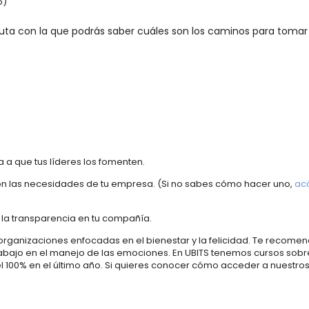
o)
uta con la que podrás saber cuáles son los caminos para tomar
 a que tus líderes los fomenten.
on las necesidades de tu empresa. (Si no sabes cómo hacer uno,
acá
 la transparencia en tu compañía.
 organizaciones enfocadas en el bienestar y la felicidad. Te recom
abajo en el manejo de las emociones. En UBITS tenemos cursos sobre
l 100% en el último año. Si quieres conocer cómo acceder a nuestro