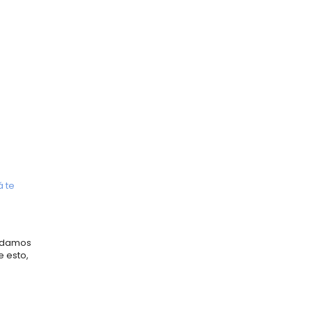
 te
endamos
 esto,
s