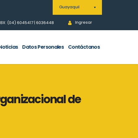
Guayaquil
Ingresar
BX: (04) 6045417 | 6036448
Noticias
Datos Personales
Contáctanos
organizacional de