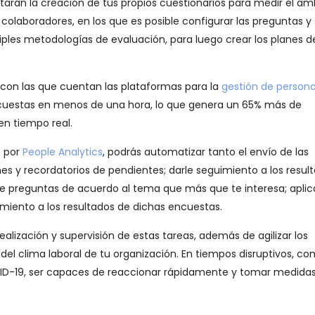
litarán la creación de tus propios cuestionarios para medir el a
 colaboradores, en los que es posible configurar las preguntas y
ples metodologías de evaluación, para luego crear los planes d
 con las que cuentan las plataformas para la
gestión de person
encuestas en menos de una hora, lo que genera un 65% más de
en tiempo real.
s por
People Analytics
, podrás automatizar tanto el envío de las
s y recordatorios de pendientes; darle seguimiento a los resul
de preguntas de acuerdo al tema que más que te interesa; aplic
imiento a los resultados de dichas encuestas.
realización y supervisión de estas tareas, además de agilizar los
el clima laboral de tu organización. En tiempos disruptivos, co
VID-19, ser capaces de reaccionar rápidamente y tomar medidas