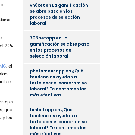
vo
vn8xet
en
La gamificación
se abre paso en los
procesos de selección
ntismo
laboral
os
705betapp
en
La
gamificación se abre paso
el 72%
en los procesos de
selección laboral
PMG
, el
phpfamousapp
en
¿Qué
plan
tendencias ayudan a
ial en
fortalecer el compromiso
laboral? Te contamos las
más efectivas
tas que
s, que
funbetapp
en
¿Qué
tendencias ayudan a
 y los
fortalecer el compromiso
laboral? Te contamos las
más efectivas