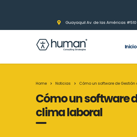
Guayaquil Av. de las Américas #510 Pi
Inicio
Home
Noticias
Cómo un software de Gestión d
Cómo un software de
clima laboral