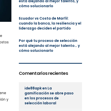
está alejando al mejor talento, y
cómo solucionarlo
Ecuador vs Costa de Marfil:
cuando la banca, la resiliencia y el
liderazgo deciden el partido
de
Por qué tu proceso de selección
ostos
está alejando al mejor talento… y
cómo solucionarlo
Comentarios recientes
ide88apk
en
La
iene
gamificación se abre paso
en los procesos de
ión y
selección laboral