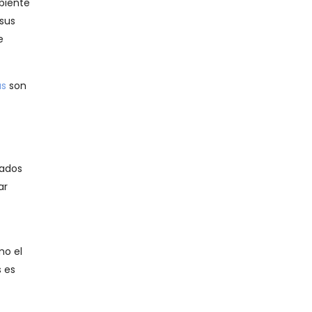
mbiente
 sus
e
as
son
tados
ar
mo el
 es