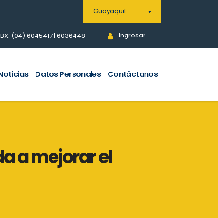
Guayaquil
Ingresar
BX: (04) 6045417 | 6036448
Noticias
Datos Personales
Contáctanos
a a mejorar el