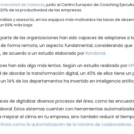
niversidad de Valencia
, junto al Centro Europeo de Coaching Ejecuti
un 20% de la productividad de las empresas.
álisis y asesoría, en los equipos más motivados las tasas de abse
 un 59% más baja.
an parte de las organizaciones han sido capaces de adaptarse a l
 de forma remota, un aspecto fundamental, considerando que 
o, de acuerdo a un estudio elaborado por
Randstad
.
ces han sido algo más lentos. Según un estudio realizado por
K
e abordar la transformación digital, un 40% de ellos tiene un 
un 14% de los departamentos ha invertido en inteligencia artific
ces de digitalizar diversos procesos del área, como las encues
laboral. Estos sistemas cuentan con herramientas automatizada
 mejorar el clima en tu empresa, sino también reducir el tiempo
ficios como la automatización de la nómina de colaboradores
.