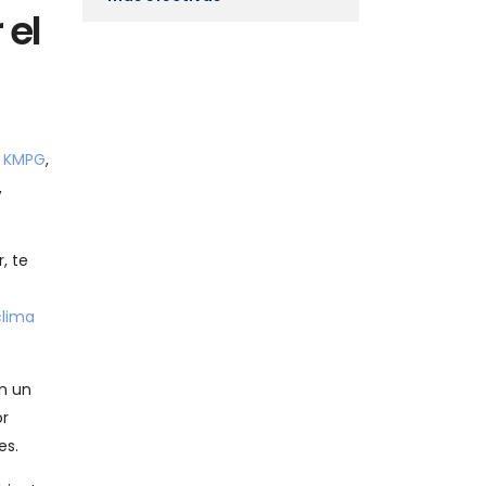
 el
n
KMPG
,
,
, te
clima
n un
or
es.