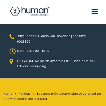
PBX:
6045417 | 6036448 | 6043600 | 6009917 |
6023800
Mon - Sat 8.00 - 18.00
GUAYAQUIL Av. De las Amércias #510 Piso 7, Of. 703
Edificio Skybuilding
Home
Noticias
Las apps más recomendables para realizar
una videoconferencia exitosa