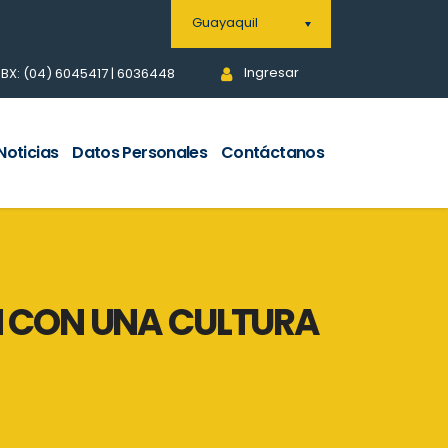
Guayaquil
Ingresar
BX: (04) 6045417 | 6036448
Noticias
Datos Personales
Contáctanos
N CON UNA CULTURA