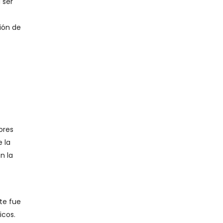
 ser
ión de
ores
 la
n la
te fue
icos.