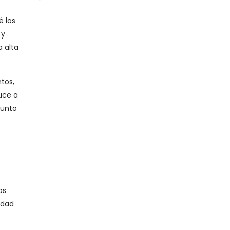
é los
 y
 alta
tos,
uce a
junto
os
idad