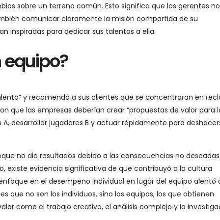
mbios sobre un terreno común. Esto significa que los gerentes no
también comunicar claramente la misión compartida de su
n inspiradas para dedicar sus talentos a ella.
 equipo?
alento” y recomendó a sus clientes que se concentraran en recl
ieron que las empresas deberían crear “propuestas de valor para l
s A, desarrollar jugadores B y actuar rápidamente para deshacer
oque no dio resultados debido a las consecuencias no deseada
, existe evidencia significativa de que contribuyó a la cultura
l enfoque en el desempeño individual en lugar del equipo alentó 
s que no son los individuos, sino los equipos, los que obtienen
lor como el trabajo creativo, el análisis complejo y la investiga