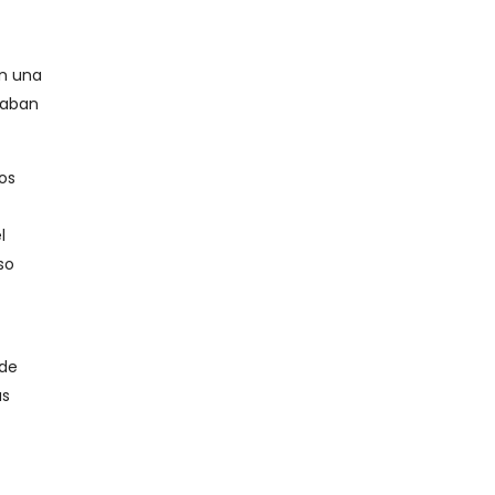
en una
ñaban
os
l
so
 de
ás