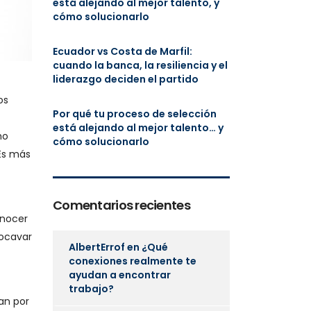
está alejando al mejor talento, y
cómo solucionarlo
Ecuador vs Costa de Marfil:
cuando la banca, la resiliencia y el
liderazgo deciden el partido
os
Por qué tu proceso de selección
está alejando al mejor talento… y
mo
cómo solucionarlo
 Es más
Comentarios recientes
onocer
socavar
AlbertErrof
en
¿Qué
conexiones realmente te
ayudan a encontrar
trabajo?
an por