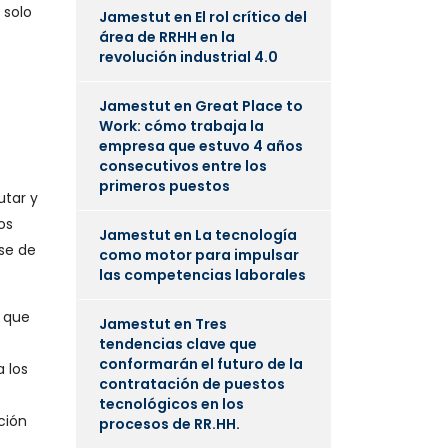
 solo
Jamestut
en
El rol crítico del
área de RRHH en la
revolución industrial 4.0
Jamestut
en
Great Place to
Work: cómo trabaja la
empresa que estuvo 4 años
consecutivos entre los
primeros puestos
utar y
os
Jamestut
en
La tecnología
se de
como motor para impulsar
las competencias laborales
s que
Jamestut
en
Tres
tendencias clave que
conformarán el futuro de la
a los
contratación de puestos
tecnológicos en los
ción
procesos de RR.HH.