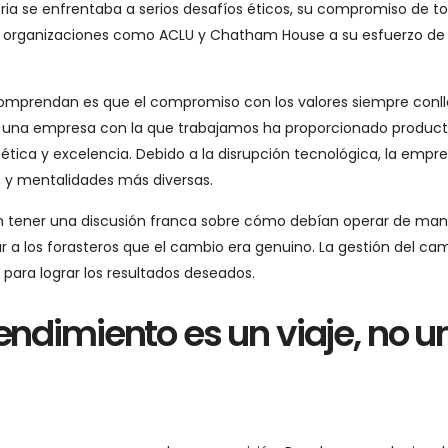
ria se enfrentaba a serios desafíos éticos, su compromiso de t
 a organizaciones como ACLU y Chatham House a su esfuerzo de
s comprendan es que el compromiso con los valores siempre conl
lo, una empresa con la que trabajamos ha proporcionado produc
ética y excelencia. Debido a la disrupción tecnológica, la empr
 y mentalidades más diversas.
bían tener una discusión franca sobre cómo debían operar de ma
ar a los forasteros que el cambio era genuino. La gestión del ca
para lograr los resultados deseados.
endimiento es un viaje, no u