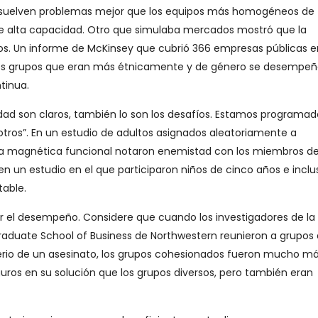
resuelven problemas mejor que los equipos más homogéneos de
e alta capacidad. Otro que simulaba mercados mostró que la
cios. Un informe de McKinsey que cubrió 366 empresas públicas 
e los grupos que eran más étnicamente y de género se desempe
tinua.
sidad son claros, también lo son los desafíos. Estamos programad
otros”. En un estudio de adultos asignados aleatoriamente a
ncia magnética funcional notaron enemistad con los miembros de
en un estudio en el que participaron niños de cinco años e inclu
table.
bir el desempeño. Considere que cuando los investigadores de la
raduate School of Business de Northwestern reunieron a grupos
sterio de un asesinato, los grupos cohesionados fueron mucho m
uros en su solución que los grupos diversos, pero también eran