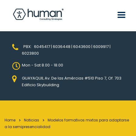
PBX:
6045417 | 6036448 | 6043600 | 6009917 |
6023800
Mon - Sat 8.00 - 18.00
GUAYAQUIL Av. De las Amércias #510 Piso 7, Of. 703
Edificio Skybuilding
Home
Noticias
Modelos formativos mixtos para adaptarse
a la semipresencialidad