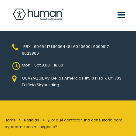
PBX:
6045417 | 6036448 | 6043600 | 6009917 |
6023800
Mon - Sat 8.00 - 18.00
GUAYAQUIL Av. De las Amércias #510 Piso 7, Of. 703
Edificio Skybuilding
Home
Noticias
¿Por qué contratar una consultoría para
ayudarme con mi negocio?