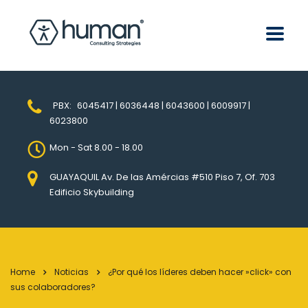
PBX:
6045417 | 6036448 | 6043600 | 6009917 |
6023800
Mon - Sat 8.00 - 18.00
GUAYAQUIL Av. De las Amércias #510 Piso 7, Of. 703
Edificio Skybuilding
Home
Noticias
¿Por qué los líderes deben hacer »click» con
sus colaboradores?