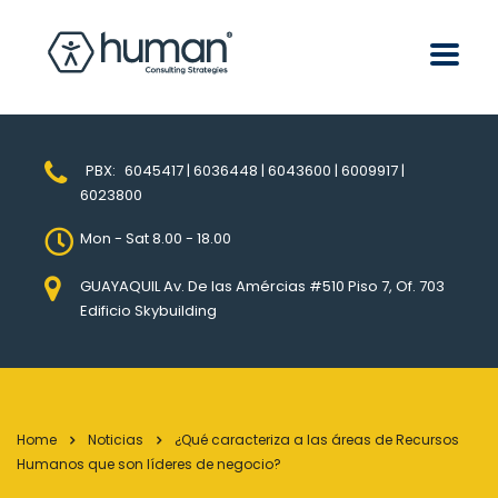
PBX:
6045417 | 6036448 | 6043600 | 6009917 |
6023800
Mon - Sat 8.00 - 18.00
GUAYAQUIL Av. De las Amércias #510 Piso 7, Of. 703
Edificio Skybuilding
Home
Noticias
¿Qué caracteriza a las áreas de Recursos
Humanos que son líderes de negocio?