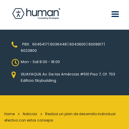
PBX:
6045417 | 6036448 | 6043600 | 6009917 |
6023800
Mon - Sat 8.00 - 18.00
GUAYAQUIL Av. De las Amércias #510 Piso 7, Of. 703
Edificio Skybuilding
Home
Noticias
Realiza un plan de desarrollo individual
efectivo con estos consejos