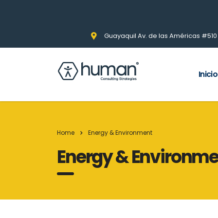
Guayaquil Av. de las Américas #510 Pi
Inicio
Home
Energy & Environment
Energy & Environme