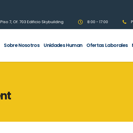
so 7, Of. 703 Edificio Skybuilding
8:00 - 17:00
P
Sobre Nosotros
Unidades Human
Ofertas Laborales
nt