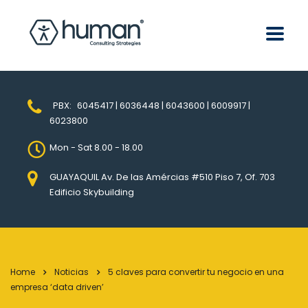
PBX:
6045417 | 6036448 | 6043600 | 6009917 |
6023800
Mon - Sat 8.00 - 18.00
GUAYAQUIL Av. De las Amércias #510 Piso 7, Of. 703
Edificio Skybuilding
Home
Noticias
5 claves para convertir tu negocio en una
empresa ‘data driven’