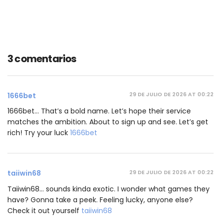
3 comentarios
29 DE JULIO DE 2026 AT 00:22
1666bet
1666bet… That’s a bold name. Let’s hope their service
matches the ambition. About to sign up and see. Let’s get
rich! Try your luck
1666bet
29 DE JULIO DE 2026 AT 00:22
taiiwin68
Taiiwin68… sounds kinda exotic. I wonder what games they
have? Gonna take a peek. Feeling lucky, anyone else?
Check it out yourself
taiiwin68