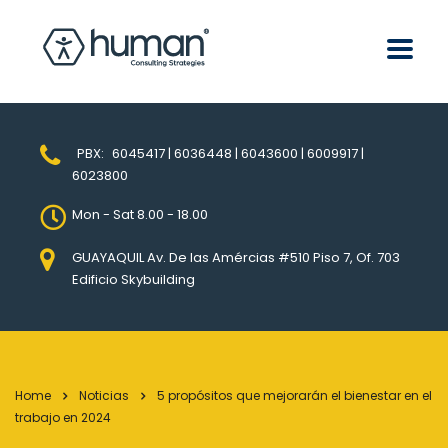
PBX:
6045417 | 6036448 | 6043600 | 6009917 |
6023800
Mon - Sat 8.00 - 18.00
GUAYAQUIL Av. De las Amércias #510 Piso 7, Of. 703
Edificio Skybuilding
Home
Noticias
5 propósitos que mejorarán el bienestar en el
trabajo en 2024