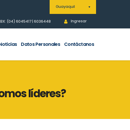
Guayaquil
Ingresar
BX: (04) 6045417 | 6036448
Noticias
Datos Personales
Contáctanos
omos líderes?