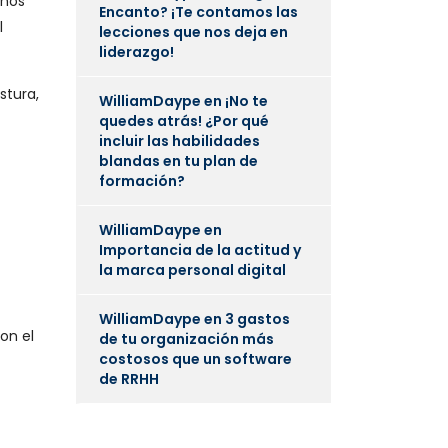
rnos
Encanto? ¡Te contamos las
l
lecciones que nos deja en
liderazgo!
stura,
WilliamDaype
en
¡No te
quedes atrás! ¿Por qué
incluir las habilidades
blandas en tu plan de
formación?
WilliamDaype
en
Importancia de la actitud y
la marca personal digital
WilliamDaype
en
3 gastos
on el
de tu organización más
costosos que un software
de RRHH