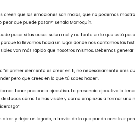
nas creen que las emociones son malas, que no podemos mostra
lo peor que puede pasar?” señala Marroquín.
de pasar si las cosas salen mal y no tanto en lo que está pas
porque la llevamos hacia un lugar donde nos contamos las hist
osibles van más rápido que nosotros mismos. Debemos generar
e: “el primer elemento es creer en ti, no necesariamente eres d
nder pero que crees en lo que tú sabes hacer”.
demos tener presencia ejecutiva. La presencia ejecutiva la ten
o destacas cómo te has visible y como empiezas a formar una
iderazgo”.
n otros y dejar un legado, a través de lo que puedo construir par