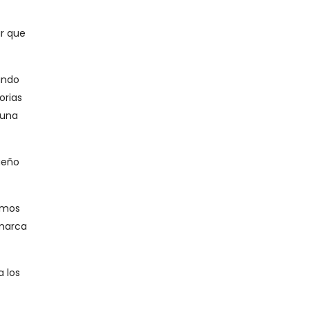
r que
ando
orias
 una
ueño
emos
 marca
a los