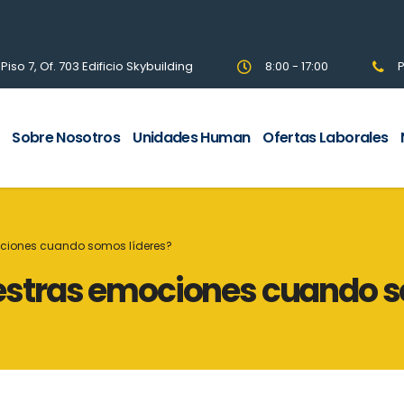
so 7, Of. 703 Edificio Skybuilding
8:00 - 17:00
P
Sobre Nosotros
Unidades Human
Ofertas Laborales
ciones cuando somos líderes?
stras emociones cuando s