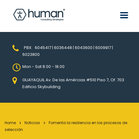
PBX:
6045417 | 6036448 | 6043600 | 6009917 |
6023800
Mon - Sat 8.00 - 18.00
GUAYAQUIL Av. De las Amércias #510 Piso 7, Of. 703
Edificio Skybuilding
Home
Noticias
Fomenta la resiliencia en los procesos de
selección