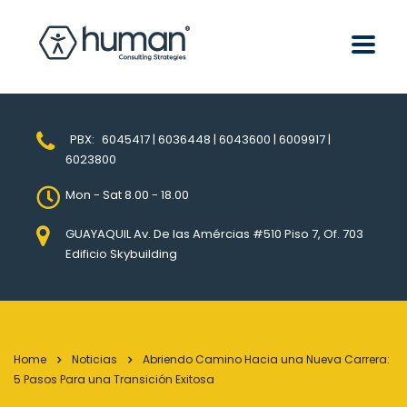
PBX:
6045417 | 6036448 | 6043600 | 6009917 |
6023800
Mon - Sat 8.00 - 18.00
GUAYAQUIL Av. De las Amércias #510 Piso 7, Of. 703
Edificio Skybuilding
Home
Noticias
Abriendo Camino Hacia una Nueva Carrera:
5 Pasos Para una Transición Exitosa