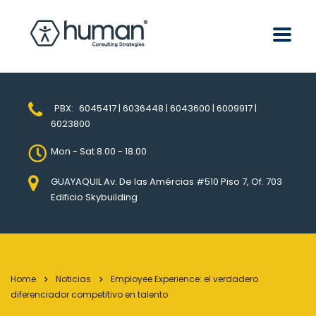
PBX:
6045417 | 6036448 | 6043600 | 6009917 |
6023800
Mon - Sat 8.00 - 18.00
GUAYAQUIL Av. De las Amércias #510 Piso 7, Of. 703
Edificio Skybuilding
Home
Noticias
Employee Experience: el verdadero
diferenciador competitivo en talento