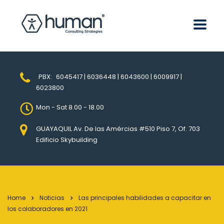
PBX:
6045417 | 6036448 | 6043600 | 6009917 |
6023800
Mon - Sat 8.00 - 18.00
GUAYAQUIL Av. De las Amércias #510 Piso 7, Of. 703
Edificio Skybuilding
Home
Noticias
Las principales habilidades a capacitar en
los colaboradores en 2021