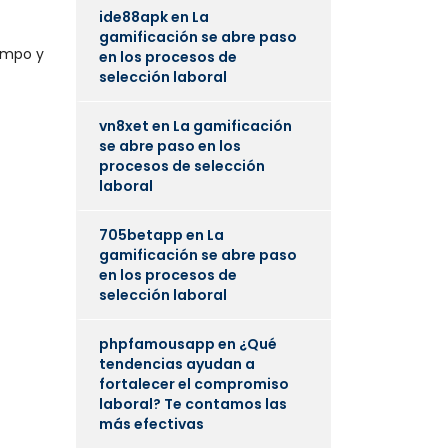
ide88apk
en
La
gamificación se abre paso
iempo y
en los procesos de
selección laboral
vn8xet
en
La gamificación
se abre paso en los
procesos de selección
laboral
705betapp
en
La
gamificación se abre paso
en los procesos de
selección laboral
phpfamousapp
en
¿Qué
tendencias ayudan a
fortalecer el compromiso
laboral? Te contamos las
más efectivas