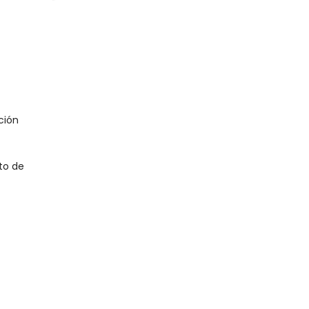
ción
to de