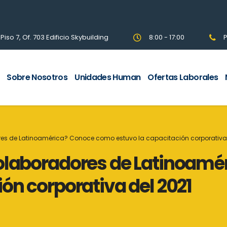
so 7, Of. 703 Edificio Skybuilding
8:00 - 17:00
P
Sobre Nosotros
Unidades Human
Ofertas Laborales
res de Latinoamérica? Conoce como estuvo la capacitación corporativa 
colaboradores de Latinoam
ón corporativa del 2021