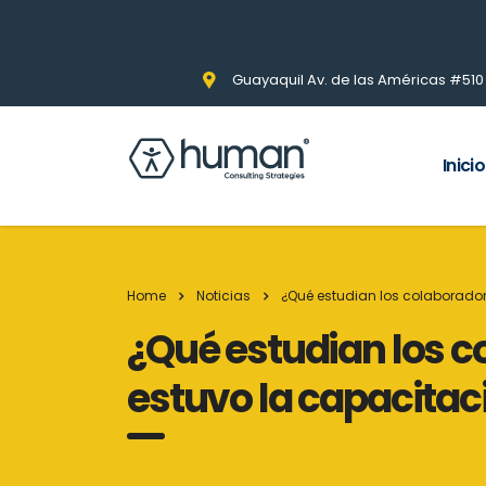
Guayaquil Av. de las Américas #510 Pi
Inicio
Home
Noticias
¿Qué estudian los colaborado
¿Qué estudian los 
estuvo la capacitaci