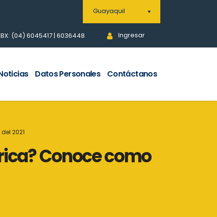
Guayaquil
Ingresar
BX: (04) 6045417 | 6036448
Noticias
Datos Personales
Contáctanos
del 2021
érica? Conoce como