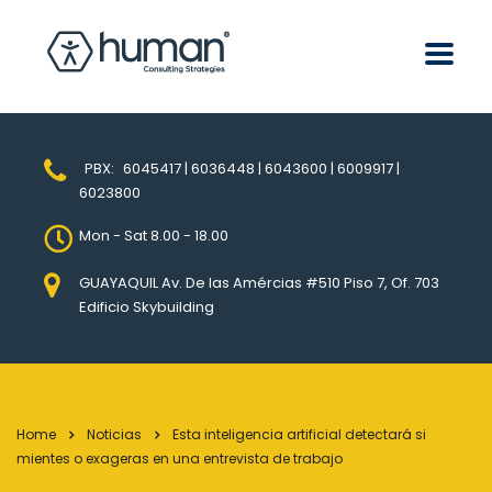
PBX:
6045417 | 6036448 | 6043600 | 6009917 |
6023800
Mon - Sat 8.00 - 18.00
GUAYAQUIL Av. De las Amércias #510 Piso 7, Of. 703
Edificio Skybuilding
Home
Noticias
Esta inteligencia artificial detectará si
mientes o exageras en una entrevista de trabajo