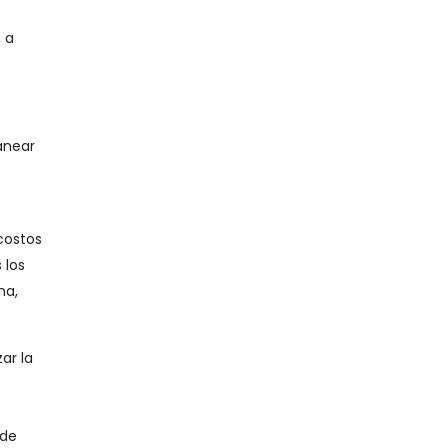
 a
canear
costos
 los
na,
ar la
 de