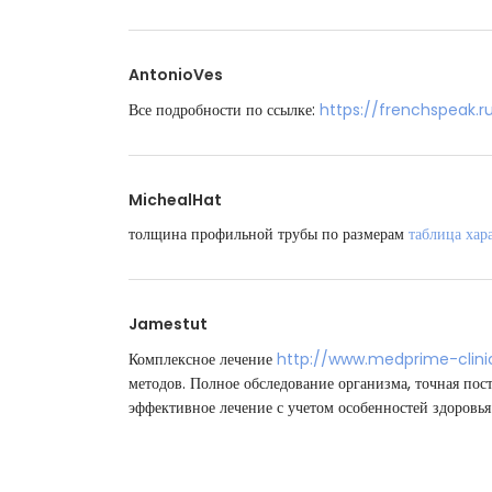
AntonioVes
Все подробности по ссылке:
https://frenchspeak.r
MichealHat
толщина профильной трубы по размерам
таблица хар
Jamestut
Комплексное лечение
http://www.medprime-clinic
методов. Полное обследование организма, точная пос
эффективное лечение с учетом особенностей здоровья