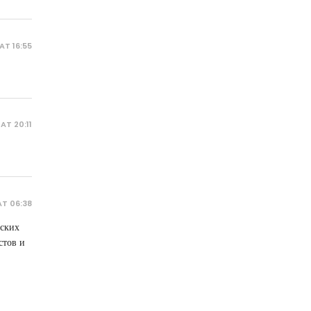
AT 16:55
AT 20:11
AT 06:38
нских
стов и