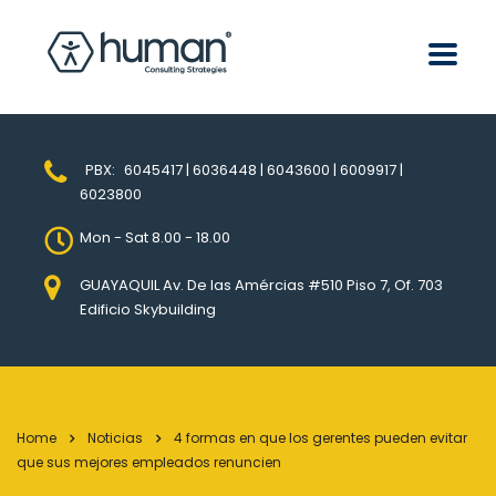
PBX:
6045417 | 6036448 | 6043600 | 6009917 |
6023800
Mon - Sat 8.00 - 18.00
GUAYAQUIL Av. De las Amércias #510 Piso 7, Of. 703
Edificio Skybuilding
Home
Noticias
4 formas en que los gerentes pueden evitar
que sus mejores empleados renuncien