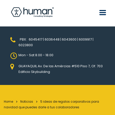
PBX:
6045417 | 6036448 | 6043600 | 6009917 |
6023800
Mon - Sat 8.00 - 18.00
GUAYAQUIL Av. De las Amércias #510 Piso 7, Of. 703
Edificio Skybuilding
Home
Noticias
5 ideas de regalos corporativos para
navidad que puedes darle a tus colaboradores