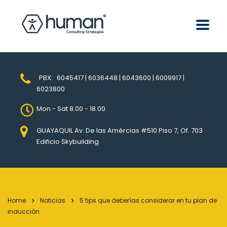
PBX:
6045417 | 6036448 | 6043600 | 6009917 |
6023800
Mon - Sat 8.00 - 18.00
GUAYAQUIL Av. De las Amércias #510 Piso 7, Of. 703
Edificio Skybuilding
Home
Noticias
5 tips que deberías considerar en tu plan de
inducción