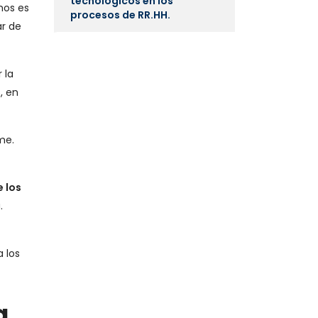
tecnológicos en los
mos es
procesos de RR.HH.
ar de
 la
, en
me.
 los
.
 los
a