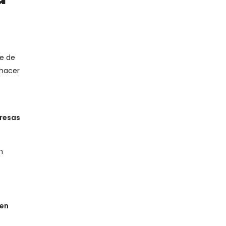
ne de
 hacer
presas
n
ben