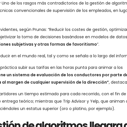
? Uno de los rasgos más contradictorios de la gestión de algorit
 técnicas convencionales de supervisión de los empleados, en lug
videntes, según Prunas: “Reducir los costes de gestión, optimizar
objetivizar la toma de decisiones basándose en modelos de datos
ones subjetivas y otras formas de favoritismo
”.
ducir en el mundo real, tal y como se señala a lo largo del infor
ráctica subir sus tarifas en las horas punta para animar a los
ene un sistema de evaluación de los conductores por parte de
a al margen de cualquier supervisión de la dirección”
, destaca
artidores un tiempo estimado para cada recorrido, con el fin de
entrega teórico; mientras que Trip Advisor y Yelp, que animan a
eciéndoles un estatus superior (oro o platino, por ejemplo).
stión de algoritmos llegara 