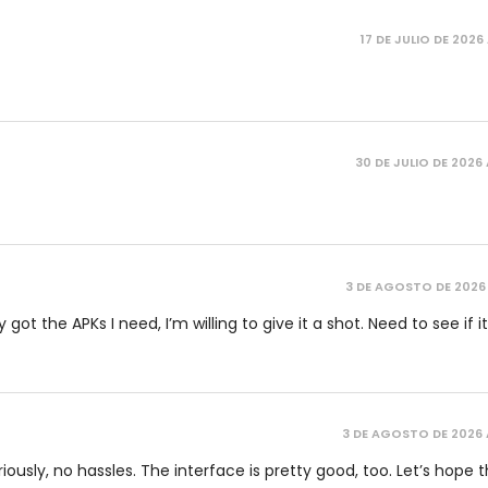
17 DE JULIO DE 2026 
30 DE JULIO DE 2026 
3 DE AGOSTO DE 2026 
t the APKs I need, I’m willing to give it a shot. Need to see if it
3 DE AGOSTO DE 2026 
iously, no hassles. The interface is pretty good, too. Let’s hope 