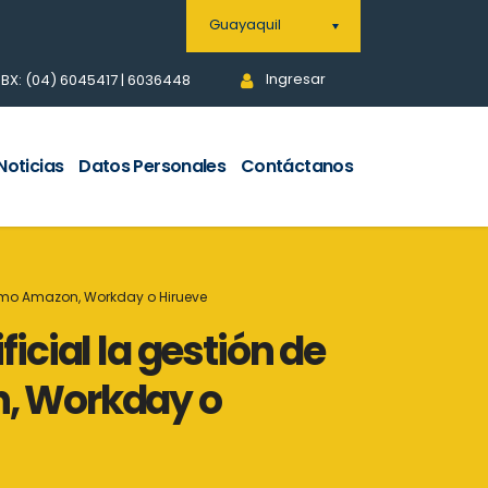
Guayaquil
Ingresar
BX: (04) 6045417 | 6036448
Noticias
Datos Personales
Contáctanos
como Amazon, Workday o Hirueve
ficial la gestión de
, Workday o