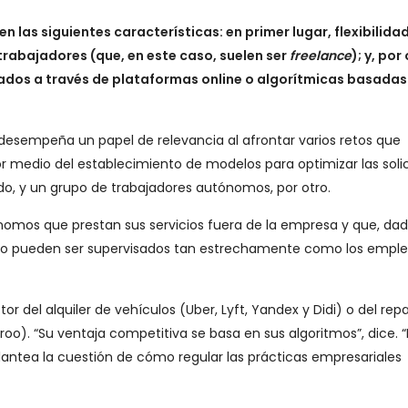
n las siguientes características: en primer lugar, flexibilida
 trabajadores (que, en este caso, suelen ser
freelance
); y, por
ados a través de plataformas online o algorítmicas basadas
al desempeña un papel de relevancia al afrontar varios retos que
r medio del establecimiento de modelos para optimizar las soli
lado, y un grupo de trabajadores autónomos, por otro.
tónomos que prestan sus servicios fuera de la empresa y que, dad
, no pueden ser supervisados tan estrechamente como los empl
or del alquiler de vehículos (Uber, Lyft, Yandex y Didi) o del rep
oo). “Su ventaja competitiva se basa en sus algoritmos”, dice. “
lantea la cuestión de cómo regular las prácticas empresariales