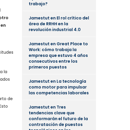
trabajo?
d
 otro
Jamestut
en
El rol crítico del
área de RRHH en la
 en
revolución industrial 4.0
Jamestut
en
Great Place to
Work: cómo trabaja la
citudes
empresa que estuvo 4 años
consecutivos entre los
primeros puestos
a la
eados
Jamestut
en
La tecnología
como motor para impulsar
las competencias laborales
arto de
Esto
Jamestut
en
Tres
tendencias clave que
conformarán el futuro de la
contratación de puestos