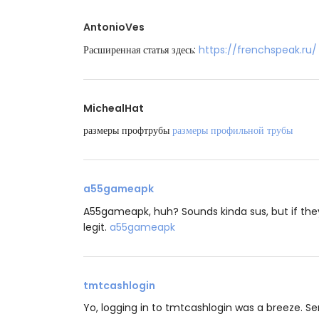
AntonioVes
Расширенная статья здесь:
https://frenchspeak.ru/
MichealHat
размеры профтрубы
размеры профильной трубы
a55gameapk
A55gameapk, huh? Sounds kinda sus, but if they go
legit.
a55gameapk
tmtcashlogin
Yo, logging in to tmtcashlogin was a breeze. Ser