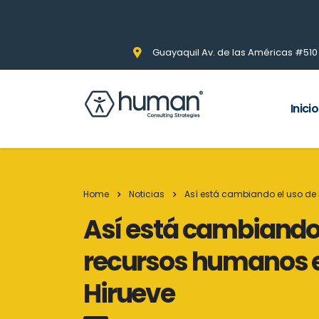
Guayaquil Av. de las Américas #510 Pi
Inicio
Home
Noticias
Así está cambiando el uso de 
Así está cambiando el
recursos humanos 
Hirueve