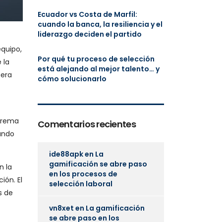
Ecuador vs Costa de Marfil:
cuando la banca, la resiliencia y el
liderazgo deciden el partido
quipo,
Por qué tu proceso de selección
 la
está alejando al mejor talento… y
pera
cómo solucionarlo
xtrema
Comentarios recientes
zando
ide88apk
en
La
gamificación se abre paso
n la
en los procesos de
ión. El
selección laboral
s de
vn8xet
en
La gamificación
se abre paso en los