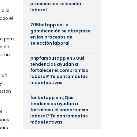
procesos de selección
laboral
 a lo
odo el
705betapp
en
La
gamificación se abre paso
en los procesos de
ue para
selección laboral
go de
ar un
phpfamousapp
en
¿Qué
tendencias ayudan a
fortalecer el compromiso
. Un
laboral? Te contamos las
más efectivas
y
están
funbetapp
en
¿Qué
tendencias ayudan a
fortalecer el compromiso
l
laboral? Te contamos las
 unas
más efectivas
para