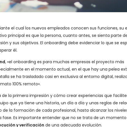
ante el cual los nuevos empleados conocen sus funciones, su e
jetivo principal es que la persona, cuanto antes, se sienta parte de
sión y sus objetivos. El onboarding debe evidenciar lo que se es
perar él.
ind
, «el onboarding es para muchas empresas el proyecto más
pecialmente en el momento actual, en el que hay una pelea e
alla se ha trasladado casi en exclusiva al entorno digital, reali
ormato 100% remoto».
a de la primera impresión y cómo crear experiencias que facilite
po que ya tiene una historia, un día a día y unas reglas de relac
de la formación de cada profesional, hasta alcanzar los nivele
a fase. Es importante entender que no se trata de un momento
ecución y verificación
de una adecuada evolución.