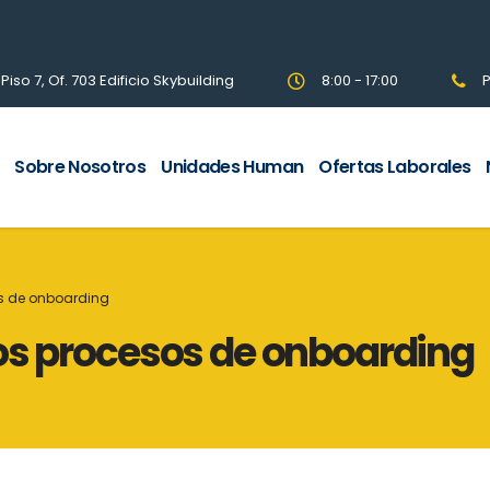
so 7, Of. 703 Edificio Skybuilding
8:00 - 17:00
P
Sobre Nosotros
Unidades Human
Ofertas Laborales
os de onboarding
os procesos de onboarding