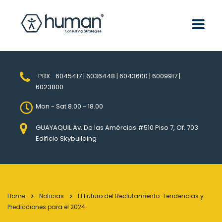
PBX:
6045417 | 6036448 | 6043600 | 6009917 |
6023800
Mon - Sat 8.00 - 18.00
GUAYAQUIL Av. De las Amércias #510 Piso 7, Of. 703
Edificio Skybuilding
Home
Noticias
El Futuro del Reclutamiento: Tendencias y
Predicciones para el 2024