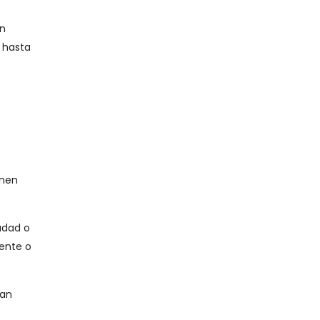
ón
o hasta
enen
udad o
mente o
han