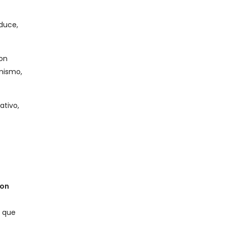
duce,
on
imismo,
ativo,
con
s que