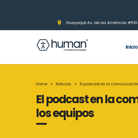
Guayaquil Av. de las Américas #510 Pi
Inicio
Home
Noticias
El podcast en la comunicación 
El podcast en la com
los equipos