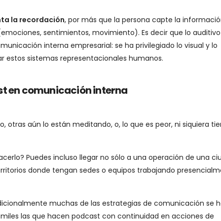
ta la recordación
, por más que la persona capte la informaci
 (emociones, sentimientos, movimiento). Es decir que lo auditiv
nicación interna empresarial: se ha privilegiado lo visual y lo
ar estos sistemas representacionales humanos.
st en comunicación interna
, otras aún lo están meditando, o, lo que es peor, ni siquiera ti
cerlo? Puedes incluso llegar no sólo a una operación de una ci
 territorios donde tengan sedes o equipos trabajando presencial
adicionalmente muchas de las estrategias de comunicación se 
n miles las que hacen podcast con continuidad en acciones de