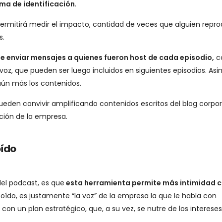
ma de identificación
.
permitirá medir el impacto, cantidad de veces que alguien repro
s.
de enviar mensajes a quienes fueron host de cada episodio,
c
voz, que pueden ser luego incluidos en siguientes episodios. As
aún más los contenidos.
ueden convivir amplificando contenidos escritos del blog corpor
cción de la empresa.
oído
el podcast, es que
esta herramienta permite más intimidad 
 oído, es justamente “la voz” de la empresa la que le habla con
n un plan estratégico, que, a su vez, se nutre de los interese