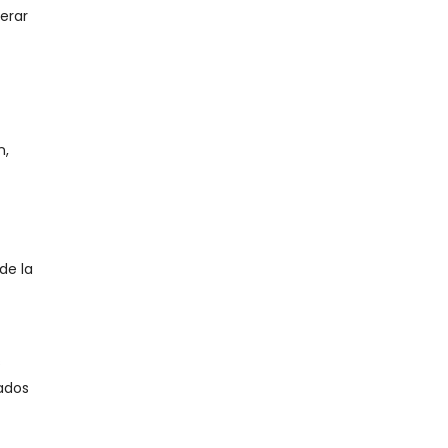
erar
n,
de la
s
eados