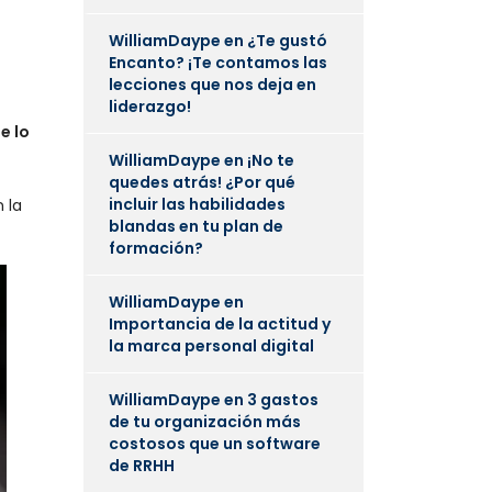
WilliamDaype
en
¿Te gustó
Encanto? ¡Te contamos las
lecciones que nos deja en
liderazgo!
e lo
WilliamDaype
en
¡No te
quedes atrás! ¿Por qué
incluir las habilidades
 la
blandas en tu plan de
formación?
WilliamDaype
en
Importancia de la actitud y
la marca personal digital
WilliamDaype
en
3 gastos
de tu organización más
costosos que un software
de RRHH