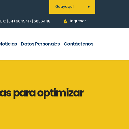
Guayaquil
Ingresar
BX: (04) 6045417 | 6036448
Noticias
Datos Personales
Contáctanos
cas para optimizar