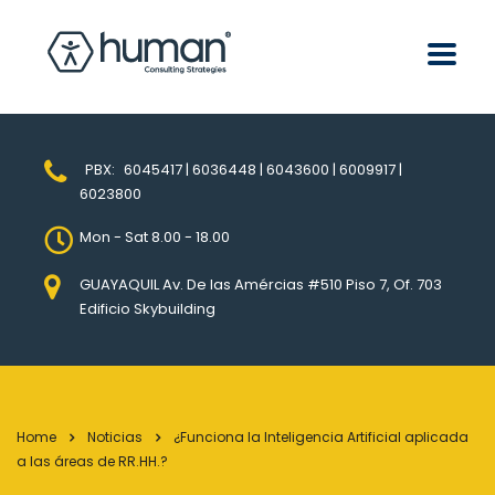
PBX:
6045417 | 6036448 | 6043600 | 6009917 |
6023800
Mon - Sat 8.00 - 18.00
GUAYAQUIL Av. De las Amércias #510 Piso 7, Of. 703
Edificio Skybuilding
Home
Noticias
¿Funciona la Inteligencia Artificial aplicada
a las áreas de RR.HH.?