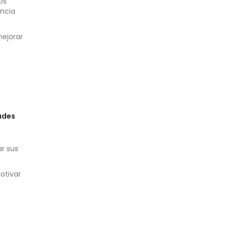
os
encia
mejorar
ades
r sus
otivar