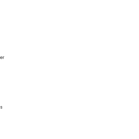
er
es