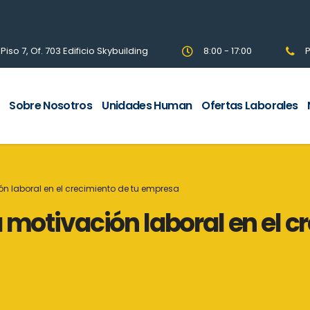
so 7, Of. 703 Edificio Skybuilding
8:00 - 17:00
P
Sobre Nosotros
Unidades Human
Ofertas Laborales
ón laboral en el crecimiento de tu empresa
 motivación laboral en el c