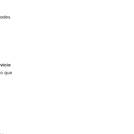
dades.
vicio
lo que