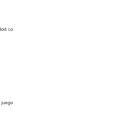
ad. La
l juega