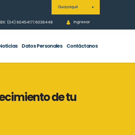
Guayaquil
Ingresar
BX: (04) 6045417 | 6036448
Noticias
Datos Personales
Contáctanos
recimiento de tu