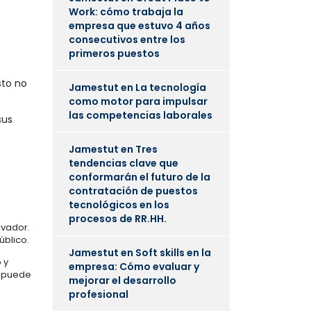
Work: cómo trabaja la
empresa que estuvo 4 años
consecutivos entre los
primeros puestos
sto no
Jamestut
en
La tecnología
como motor para impulsar
las competencias laborales
sus
Jamestut
en
Tres
tendencias clave que
conformarán el futuro de la
contratación de puestos
tecnológicos en los
procesos de RR.HH.
ivador.
úblico.
Jamestut
en
Soft skills en la
 y
empresa: Cómo evaluar y
a puede
mejorar el desarrollo
profesional