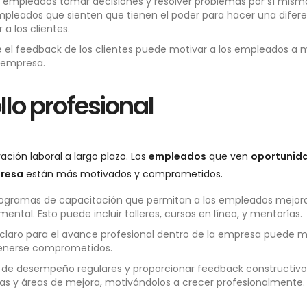
os empleados tomar decisiones y resolver problemas por sí mism
empleados que sienten que tienen el poder para hacer una difer
a los clientes.
 el feedback de los clientes puede motivar a los empleados a 
a empresa.
lo profesional
vación laboral a largo plazo. Los
empleados
que ven
oportunid
presa
están más motivados y comprometidos.
ogramas de capacitación que permitan a los empleados mejora
ntal. Esto puede incluir talleres, cursos en línea, y mentorías.
claro para el avance profesional dentro de la empresa puede m
tenerse comprometidos.
s de desempeño regulares y proporcionar feedback constructivo
as y áreas de mejora, motivándolos a crecer profesionalmente.