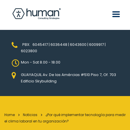
PBX:
6045417 | 6036448 | 6043600 | 6009917 |
6023800
Mon - Sat 8.00 - 18.00
GUAYAQUIL Av. De las Amércias #510 Piso 7, Of. 703
Edificio Skybuilding
Home
Noticias
¿Por qué implementar tecnología para medir
el clima laboral en tu organización?