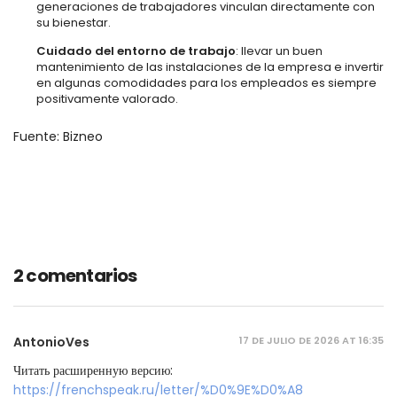
generaciones de trabajadores vinculan directamente con
su bienestar.
Cuidado del entorno de trabajo
: llevar un buen
mantenimiento de las instalaciones de la empresa e invertir
en algunas comodidades para los empleados es siempre
positivamente valorado.
Fuente: Bizneo
2 comentarios
17 DE JULIO DE 2026 AT 16:35
AntonioVes
Читать расширенную версию:
https://frenchspeak.ru/letter/%D0%9E%D0%A8