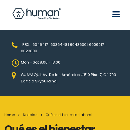
PBX:
6045417 | 6036448 | 6043600 | 6009917 |
6023800
Mon - Sat 8.00 - 18.00
GUAYAQUIL Av. De las Amércias #510 Piso 7, Of. 703
Edificio Skybuilding
Home
Noticias
Qué es el bienestar laboral
Qué es el bienestar