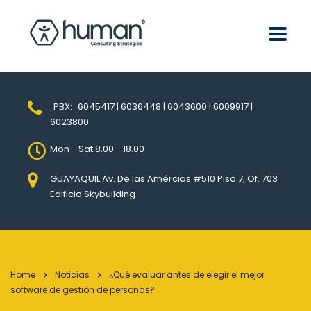
PBX:
6045417 | 6036448 | 6043600 | 6009917 |
6023800
Mon - Sat 8.00 - 18.00
GUAYAQUIL Av. De las Amércias #510 Piso 7, Of. 703
Edificio Skybuilding
Home
Noticias
¿Qué evaluar antes de elegir el mejor
software de gestión de personas?