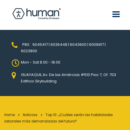
PBX:
6045417 | 6036448 | 6043600 | 6009917 |
6023800
Mon - Sat 8.00 - 18.00
GUAYAQUIL Av. De las Amércias #510 Piso 7, Of. 703
Edificio Skybuilding
Home
Noticias
Top 10: ¿Cuáles serán las habilidades
laborales más demandadas del futuro?