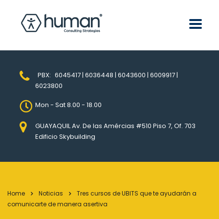
PBX:
6045417 | 6036448 | 6043600 | 6009917 |
6023800
Mon - Sat 8.00 - 18.00
GUAYAQUIL Av. De las Amércias #510 Piso 7, Of. 703
Edificio Skybuilding
Home
Noticias
Tres cursos de UBITS que te ayudarán a
comunicarte de manera asertiva