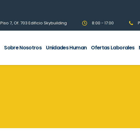
so 7, Of. 703 Edificio Skybuilding
8:00 - 17:00
P
Sobre Nosotros
Unidades Human
Ofertas Laborales